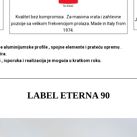
Kvalitet bez kompromisa . Za masivna vrata i zahtevne
J
pozicije sa velikom frekvencijom prolaza. Made in Italy from
1974.
ne aluminijumske profile , spojne elemente i prateću opremu .
ira.
 , isporuka i realizacija je moguća u kratkom roku.
LABEL ETERNA 90