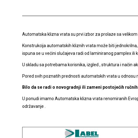
Automatska klizna vrata su prvi izbor za prolaze sa velikom f
Konstrukcija automatskih kliznih vrata može biti jednokrilna,
ispuna se u većini slučajeva radi od laminiranog pamplex ili 
U skladu sa potrebama korisnika, izgled , struktura i način a
Pored svih poznatih prednosti automatskih vrata u odnosu 
Bilo da se radi o novogradnji ili zameni postojećih ručn
U ponudi imamo Automatska klizna vrata renomiranih Evrops
održavanje .