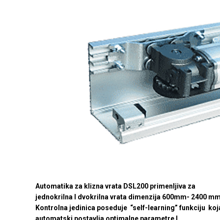
Automatika za klizna vrata DSL200 primenljiva za
jednokrilna I dvokrilna vrata dimenzija 600mm- 2400 mm
Kontrolna jedinica poseduje “self-learning” funkciju koj
automatski postavlja optimalne parametre I