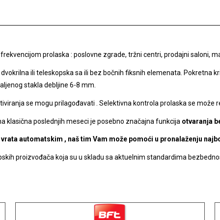
rekvencijom prolaska : poslovne zgrade, tržni centri, prodajni saloni, ma
 dvokrilna ili teleskopska sa ili bez bočnih fiksnih elemenata. Pokretna 
kaljenog stakla debljine 6-8 mm.
ktiviranja se mogu prilagođavati . Selektivna kontrola prolaska se može r
na klasična poslednjih meseci je posebno značajna funkcija
otvaranja b
ih vrata automatskim , naš tim Vam može pomoći u pronalaženju najbo
kih proizvođača koja su u skladu sa aktuelnim standardima bezbednost