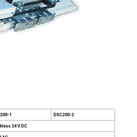
200-1
DSC200-2
hless 24 V DC