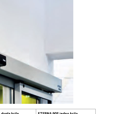
dupla krila
ETERNA 90S jedno krilo