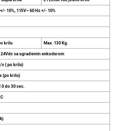
+/- 10%, 115V~ 60 Hz +/- 10%
o krilu
Max. 130 Kg.
24Vdc sa ugrađenim enkoderom
s ( po krilu)
 (po krilu)
 0 do 30 sec.
°C
A)