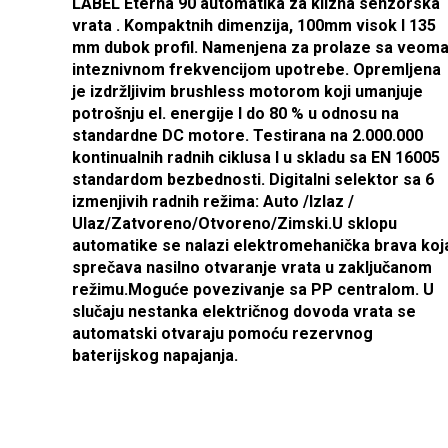
LABEL Eterna 90 automatika za klizna senzorska
vrata . Kompaktnih dimenzija, 100mm visok I 135
mm dubok profil. Namenjena za prolaze sa veom
inteznivnom frekvencijom upotrebe. Opremljena
je izdržljivim brushless motorom koji umanjuje
potrošnju el. energije I do 80 % u odnosu na
standardne DC motore. Testirana na 2.000.000
kontinualnih radnih ciklusa I u skladu sa EN 16005
standardom bezbednosti. Digitalni selektor sa 6
izmenjivih radnih režima: Auto /Izlaz /
Ulaz/Zatvoreno/Otvoreno/Zimski.U sklopu
automatike se nalazi elektromehanička brava koj
sprečava nasilno otvaranje vrata u zaključanom
režimu.Moguće povezivanje sa PP centralom. U
slučaju nestanka električnog dovoda vrata se
automatski otvaraju pomoću rezervnog
baterijskog napajanja.