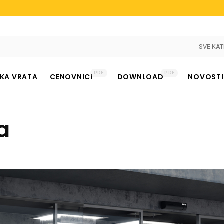
SVE KAT
PDF
PDF
KA VRATA
CENOVNICI
DOWNLOAD
NOVOSTI
a
nje