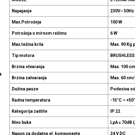
Napajanje
230V~ 50Hz 
a
Max.Potrošnja
100 W
Potrošnja u mirnom režimu
6 W
Max.težina krila
Max. 90 Kg p
Tip motora
BRUSHLESS 
Brzina otvaranja
Max. 100 cm/
a
Brzina zatvaranja
Max. 60 cm/s
Dužina pauze
Podesiva od
Radna temperatura
-15°C ÷ +50
Kategorija zaštite
IP 22
Nivo buke
LpA ≤ 70dB (
Napon za dodatne el. komponente
24 V DC