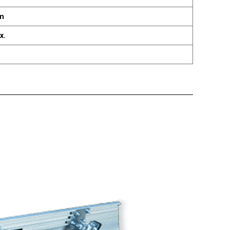
mm
x.