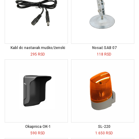
Kabl dc nastavak muško/ženski
Nosač SAB 07
295
RSD
118
RSD
Okapnica OK-1
SL-220
590
RSD
1.650
RSD