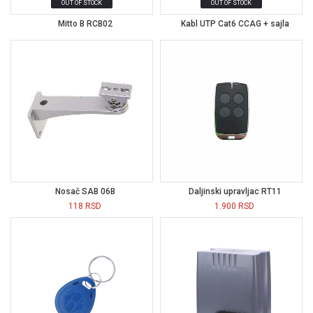
OUT OF STOCK
OUT OF STOCK
Mitto B RCB02
Kabl UTP Cat6 CCAG + sajla
Nosač SAB 06B
Daljinski upravljac RT11
118
RSD
1.900
RSD