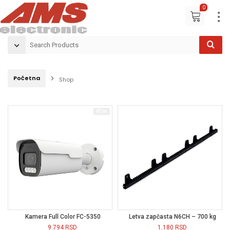
0
Početna
Shop
#eee
Kamera Full Color FC-5350
Letva zapčasta N6CH – 700 kg
9.794
RSD
1.180
RSD