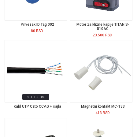
Privezak ID Tag 002
Motor za klizne kapije TITAN S-
510AC
80
RSD
23.500
RSD
OUT OF STOCK
Kabl UTP Cat5 CCAG + sajla
Magnetni kontakt MC-133
413
RSD