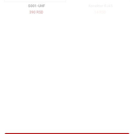
S001-UHF
Konektor RJ45
390
RSD
14
RSD
OUT OF STOCK
Nazidni zvučnik HS 215B
DS-2CE19DF8T-AZE
2.540
RSD