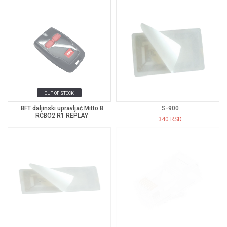
OUT OF STOCK
BFT daljinski upravljač Mitto B
S-900
RCBO2 R1 REPLAY
340
RSD