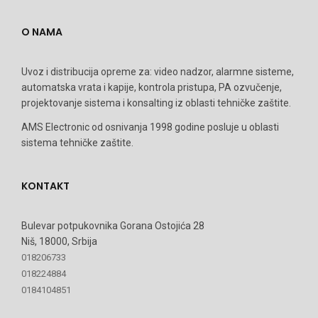
O NAMA
Uvoz i distribucija opreme za: video nadzor, alarmne sisteme,
automatska vrata i kapije, kontrola pristupa, PA ozvučenje,
projektovanje sistema i konsalting iz oblasti tehničke zaštite.
AMS Electronic od osnivanja 1998 godine posluje u oblasti
sistema tehničke zaštite.
KONTAKT
Bulevar potpukovnika Gorana Ostojića 28
Niš, 18000, Srbija
018206733
018224884
0184104851