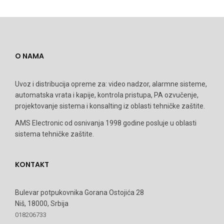
O NAMA
Uvoz i distribucija opreme za: video nadzor, alarmne sisteme,
automatska vrata i kapije, kontrola pristupa, PA ozvučenje,
projektovanje sistema i konsalting iz oblasti tehničke zaštite.
AMS Electronic od osnivanja 1998 godine posluje u oblasti
sistema tehničke zaštite.
KONTAKT
Bulevar potpukovnika Gorana Ostojića 28
Niš, 18000, Srbija
018206733