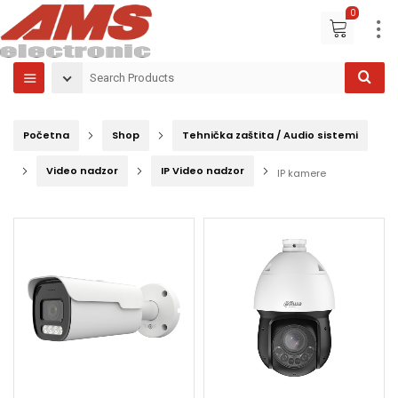
0
Početna
Shop
Tehnička zaštita / Audio sistemi
Video nadzor
IP Video nadzor
IP kamere