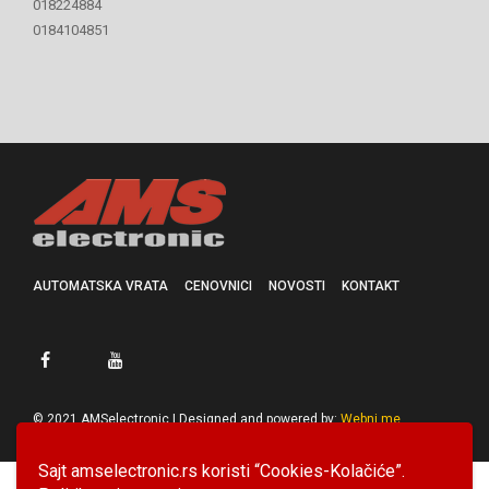
018224884
0184104851
AUTOMATSKA VRATA
CENOVNICI
NOVOSTI
KONTAKT
© 2021 AMSelectronic | Designed and powered by:
Webni.me
Sajt amselectronic.rs koristi “Cookies-Kolačiće”.