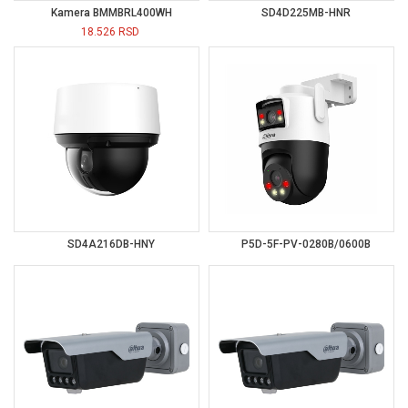
Kamera BMMBRL400WH
SD4D225MB-HNR
18.526
RSD
SD4A216DB-HNY
P5D-5F-PV-0280B/0600B