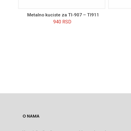
Metalno kuciste za TI-907 – TI911
940
RSD
O NAMA