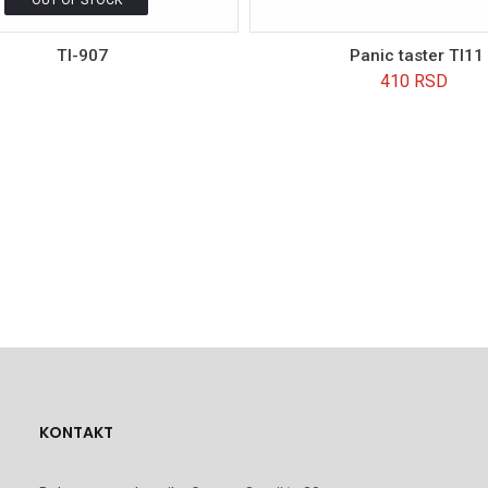
OUT OF STOCK
TI-907
Panic taster TI11
410
RSD
KONTAKT