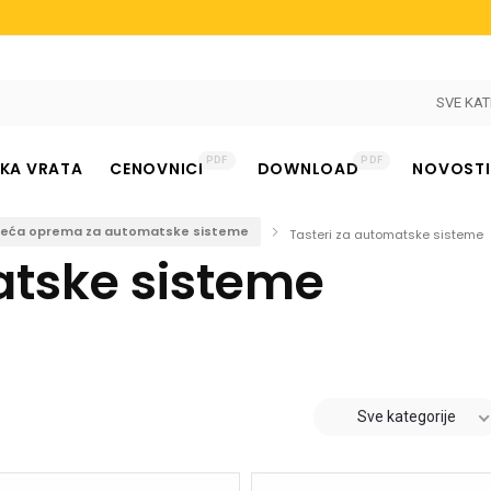
SVE KAT
PDF
PDF
KA VRATA
CENOVNICI
DOWNLOAD
NOVOSTI
teća oprema za automatske sisteme
Tasteri za automatske sisteme
atske sisteme
nje
Sve kategorije