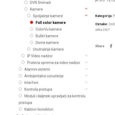
Titan
Video nadzor
DVR Snimači
Uniguard
Kamere
Viro
Kategorija:
F
Spoljašnje kamere
Full color kamere
Wattson Audio
Oznake:
Col
ColorVu kamere
slika 24/7
Bullet kamere
Dome kamere
Share
Unutrašnje kamere
IP Video nadzor
Prateća oprema za video nadzor
Alarmni sistemi
Ambijentalno ozvučenje
Interfoni
Kontrola pristupa
Moduli i daljinski upravljači za kontrolu
pristupa
Kablovi i konektori