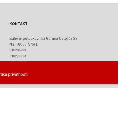
KONTAKT
Bulevar potpukovnika Gorana Ostojića 28
Niš, 18000, Srbija
018206733
018224884
0184104851
itika privatnosti