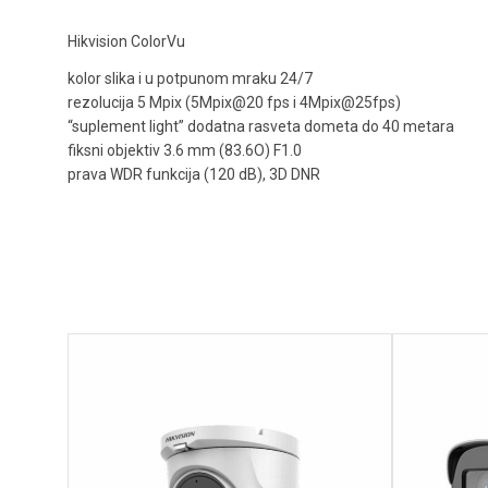
interfonski taster
ip video interfon
Hikvision ColorVu
kabl za kamere
kabl za videonadzor
kolor slika i u potpunom mraku 24/7
rezolucija 5 Mpix (5Mpix@20 fps i 4Mpix@25fps)
Magelan
metalni nazidni taster
“suplement light” dodatna rasveta dometa do 40 metara
metalni taster za otvaranje vrata
mifon
fiksni objektiv 3.6 mm (83.6O) F1.0
prava WDR funkcija (120 dB), 3D DNR
motor za kapiju
motor za krilnu kapiju
Paradox
Paradox sifrator
parking rampa
PA zonsko pojacalo
PA zvučnik
Sigurnosne foto ćelije
Spectra
stabilisano napajanje za kamere
titan
toplotna pumpa
uniguard
video interfon
watson audio
watson audio pojačalo
wattson audio