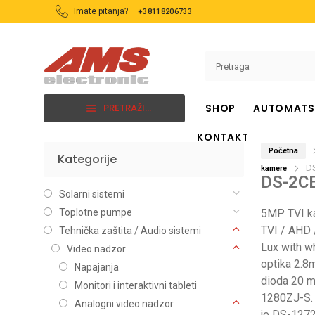
Imate pitanja?
+38118206733
PRETRAŽI...
SHOP
AUTOMATS
KONTAKT
Početna
Kategorije
BRENDOVI
KATEGORIJE
D
kamere
DS-2C
Ajax
Alarmni sistemi
Solarni sistemi
Avicom
Ambijentalno ozvuče
Toplotne pumpe
5MP TVI ka
TVI / AHD 
Tehnička zaštita / Audio sistemi
BFT
Automatski sistemi
Lux with w
Video nadzor
Hikvision
Interfoni
optika 2.8
Napajanja
Longse
Kablovi i konektori
dioda 20 m
Monitori i interaktivni tableti
Paradox
Kontrola pristupa
1280ZJ-S. 
Analogni video nadzor
je DS-1272Z