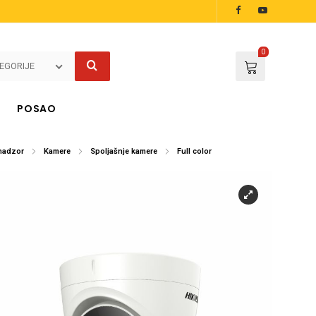
0
EGORIJE
POSAO
nadzor
Kamere
Spoljašnje kamere
Full color