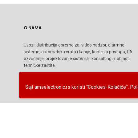
O NAMA
Uvoz i distribucija opreme za: video nadzor, alarmne
sisteme, automatska vrata i kapije, kontrola pristupa, PA
ozvučenje, projektovanje sistema i konsalting iz oblasti
tehničke zaštite.
AMS Electronic od osnivanja 1998 godine posluje u oblasti
sistema tehničke zaštite.
Sajt amselectronic.rs koristi “Cookies-Kolačiće”.
Pol
Automatska vrata
Cenovnici
Novosti
Kontakt
© 2021 AMSelectronic | Designed and powered by:
Webni.me