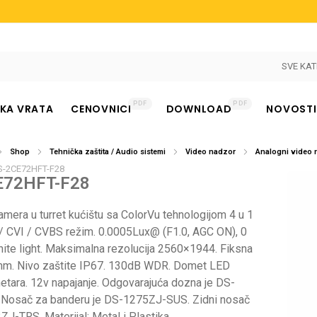
SVE KAT
PDF
PDF
KA VRATA
CENOVNICI
DOWNLOAD
NOVOSTI
Shop
Tehnička zaštita / Audio sistemi
Video nadzor
Analogni video 
S-2CE72HFT-F28
E72HFT-F28
nje
mera u turret kućištu sa ColorVu tehnologijom 4 u 1
/ CVI / CVBS režim. 0.0005Lux@ (F1.0, AGC ON), 0
hite light. Maksimalna rezolucija 2560×1944. Fiksna
mm. Nivo zaštite IP67. 130dB WDR. Domet LED
etara. 12v napajanje. Odgovarajuća dozna je DS-
Nosač za banderu je DS-1275ZJ-SUS. Zidni nosač
J-TRS. Materijal: Metal i Plastika.