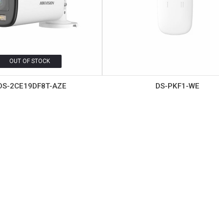
OUT OF STOCK
DS-2CE19DF8T-AZE
DS-PKF1-WE