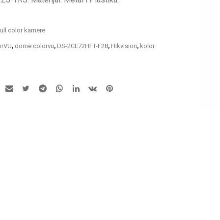
ull color kamere
orVU
,
dome colorvu
,
DS-2CE72HFT-F28
,
Hikvision
,
kolor