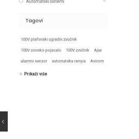
Automatski sistemi
Tagovi
100V plafonski ugradni zvučnik
100V zonsko pojacalo
100V zvučnik
Ajax
alarmni senzor
automatska rampa
Avicom
avicom dome
bft
dvc video interfon
Prikaži više
foto celije
fotocelije
Hikvision
Hikvision 2 generacija video interfona
Hikvision AX PRO
hikvision dvr
hikvision fiksni objektiv
Hikvision ip video interfon
hikvision video interfon
ic barijera