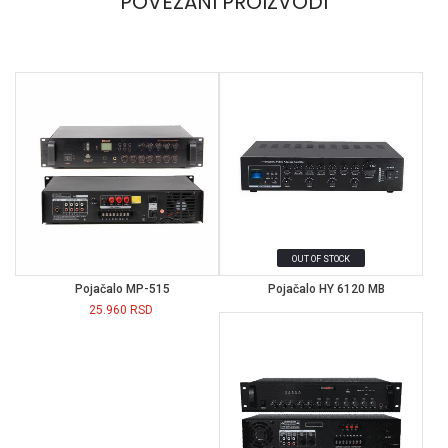
POVEZANI PROIZVODI
watson audio pojačalo
wattson audio
OUT OF STOCK
Pojačalo MP-515
Pojačalo HY 6120 MB
25.960
RSD