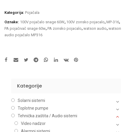
Kategorija:
Pojačala
Oznake:
100V pojačalo snage 60W
,
100V zonsko pojacalo
,
MP-316
,
PA pojačivač snage 60w
,
PA zonsko pojacalo
,
watson audio
,
watson
audio pojačalo MP316
Kategorije
Solarni sistemi
Toplotne pumpe
Tehnička zaštita / Audio sistemi
Video nadzor
Alarmni sistemi