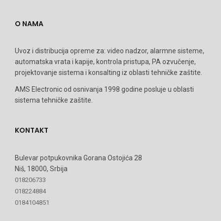
O NAMA
Uvoz i distribucija opreme za: video nadzor, alarmne sisteme,
automatska vrata i kapije, kontrola pristupa, PA ozvučenje,
projektovanje sistema i konsalting iz oblasti tehničke zaštite.
AMS Electronic od osnivanja 1998 godine posluje u oblasti
sistema tehničke zaštite.
KONTAKT
Bulevar potpukovnika Gorana Ostojića 28
Niš, 18000, Srbija
018206733
018224884
0184104851