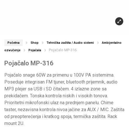
Početna
Shop
Tehnička zaštita / Audio sistemi
Ambijentalno
Pojačalo MP-316
ozvučenje
Pojačala
Pojačalo MP-316
Pojačalo snage 60W za primenu u 100V PA sistemima.
Poseduje integrisan FM tjuner, bluetooth prijemnik, audio
MP3 plejer sa USB i SD čitačem. 4 izlazne zone sa
prekidačem. Tonska kontrola niskih i visokih tonova.
Prioritetni mikrofonski ulaz na prednjem panelu. Chime
taster, nezavisna kontrola nivoa jačine za AUX / MIC. Zaštita
od preopterećenja i kratkog spoja, termička zaštita. Rack
mount 2U.