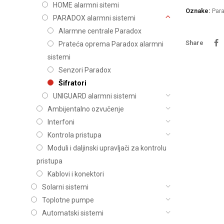
Titan
Video nadzor
HOME alarmni sitemi
Oznake:
Par
Uniguard
PARADOX alarmni sistemi
Viro
Alarmne centrale Paradox
Share
Prateća oprema Paradox alarmni
Wattson Audio
sistemi
Senzori Paradox
Šifratori
UNIGUARD alarmni sistemi
Ambijentalno ozvučenje
Interfoni
Kontrola pristupa
Moduli i daljinski upravljači za kontrolu
pristupa
Kablovi i konektori
Solarni sistemi
Toplotne pumpe
Automatski sistemi