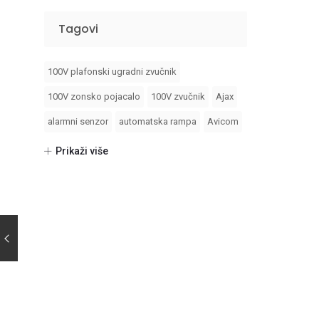
Tagovi
100V plafonski ugradni zvučnik
100V zonsko pojacalo
100V zvučnik
Ajax
alarmni senzor
automatska rampa
Avicom
avicom dome
bft
dvc video interfon
Prikaži više
foto celije
fotocelije
Hikvision
Hikvision 2 generacija video interfona
Hikvision AX PRO
hikvision dvr
hikvision fiksni objektiv
Hikvision ip video interfon
hikvision video interfon
ic barijera