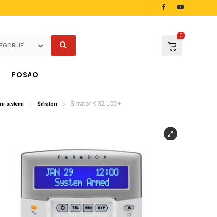
0
EGORIJE
POSAO
Šifrator K 32 LCD+
i sistemi
Šifratori