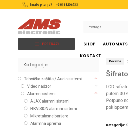
Imate pitanja?
+38118206733
PRETRAŽI...
SHOP
AUTOMATS
KONTAKT
Početna
Kategorije
BRENDOVI
KATEGORIJE
Šifrat
Ajax
Alarmni sistemi
Tehnička zaštita / Audio sistemi
Avicom
Ambijentalno ozvuče
Video nadzor
LCD sifrat
putem 307
Alarmni sistemi
BFT
Automatski sistemi
Potpuno no
AJAX alarmni sistemi
Hikvision
Interfoni
poklopcem
HIKVISION alarmni sistemi
Longse
Kablovi i konektori
Mikrotalasne barijere
Paradox
Kontrola pristupa
Alarmna oprema
Kategorija:
Š