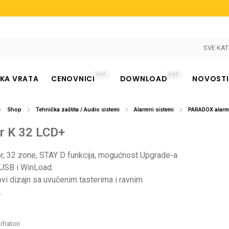
SVE KAT
PDF
PDF
KA VRATA
CENOVNICI
DOWNLOAD
NOVOSTI
Shop
Tehnička zaštita / Audio sistemi
Alarmni sistemi
PARADOX alarmn
or K 32 LCD+
nje
or, 32 zone, STAY D funkcija, mogućnost Upgrade-a
USB i WinLoad.
vi dizajn sa uvučenim tasterima i ravnim
.
ifratori