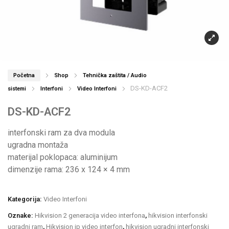
Početna
Shop
Tehnička zaštita / Audio
DS-KD-ACF2
sistemi
Interfoni
Video Interfoni
DS-KD-ACF2
interfonski ram za dva modula
ugradna montaža
materijal poklopaca: aluminijum
dimenzije rama: 236 x 124 × 4 mm
Kategorija:
Video Interfoni
Oznake:
Hikvision 2 generacija video interfona
,
hikvision interfonski
ugradni ram
,
Hikvision ip video interfon
,
hikvision ugradni interfonski