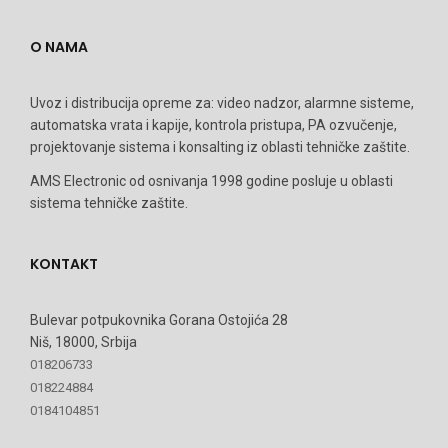
O NAMA
Uvoz i distribucija opreme za: video nadzor, alarmne sisteme,
automatska vrata i kapije, kontrola pristupa, PA ozvučenje,
projektovanje sistema i konsalting iz oblasti tehničke zaštite.
AMS Electronic od osnivanja 1998 godine posluje u oblasti
sistema tehničke zaštite.
KONTAKT
Bulevar potpukovnika Gorana Ostojića 28
Niš, 18000, Srbija
018206733
018224884
0184104851