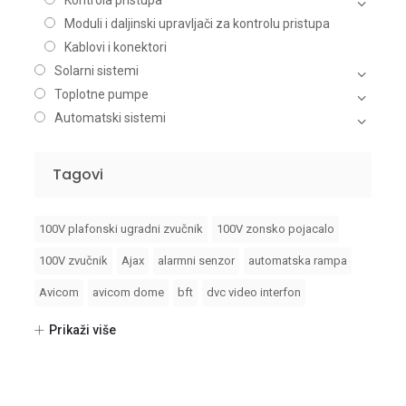
Kontrola pristupa
Moduli i daljinski upravljači za kontrolu pristupa
Kablovi i konektori
Solarni sistemi
Toplotne pumpe
Automatski sistemi
Tagovi
100V plafonski ugradni zvučnik
100V zonsko pojacalo
100V zvučnik
Ajax
alarmni senzor
automatska rampa
Avicom
avicom dome
bft
dvc video interfon
foto celije
fotocelije
Hikvision
Prikaži više
Hikvision 2 generacija video interfona
Hikvision AX PRO
hikvision dvr
hikvision fiksni objektiv