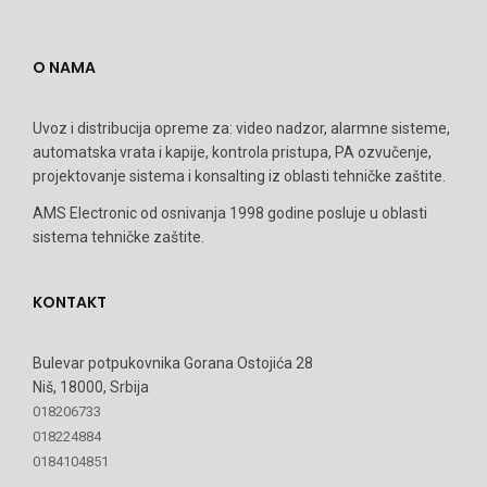
O NAMA
Uvoz i distribucija opreme za: video nadzor, alarmne sisteme,
automatska vrata i kapije, kontrola pristupa, PA ozvučenje,
projektovanje sistema i konsalting iz oblasti tehničke zaštite.
AMS Electronic od osnivanja 1998 godine posluje u oblasti
sistema tehničke zaštite.
KONTAKT
Bulevar potpukovnika Gorana Ostojića 28
Niš, 18000, Srbija
018206733
018224884
0184104851