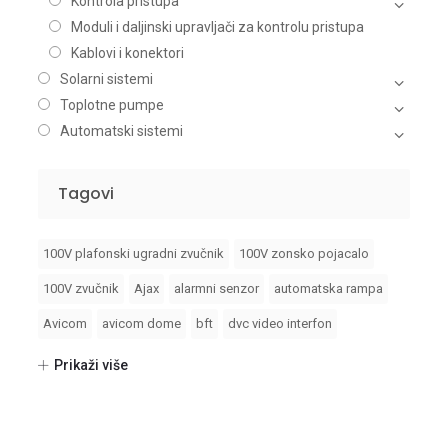
Kontrola pristupa
Moduli i daljinski upravljači za kontrolu pristupa
Kablovi i konektori
Solarni sistemi
Toplotne pumpe
Automatski sistemi
Tagovi
100V plafonski ugradni zvučnik
100V zonsko pojacalo
100V zvučnik
Ajax
alarmni senzor
automatska rampa
Avicom
avicom dome
bft
dvc video interfon
foto celije
fotocelije
Hikvision
Prikaži više
Hikvision 2 generacija video interfona
Hikvision AX PRO
hikvision dvr
hikvision fiksni objektiv