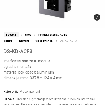
Početna
Shop
Tehnička zaštita / Audio
DS-KD-ACF3
sistemi
Interfoni
Video Interfoni
DS-KD-ACF3
interfonski ram za tri modula
ugradna montaža
materijal poklopaca: aluminijum
dimenzije rama: 337.8 x 124 × 4 mm
Kategorija:
Video Interfoni
Oznake:
Hikvision 2 generacija video interfona
,
hikvision interfonski
ugradni ram
,
Hikvision ip video interfon
,
hikvision ugradni interfonski